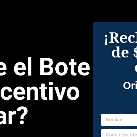
¡Rec
de 
e el Bote
ncentivo
Or
ar?