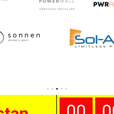
00
0
stan