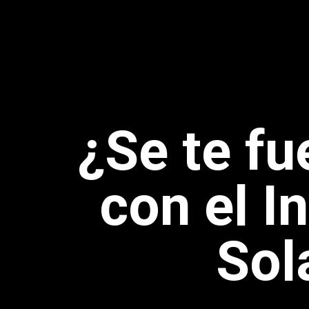
¿Se te fu
con el I
Sol