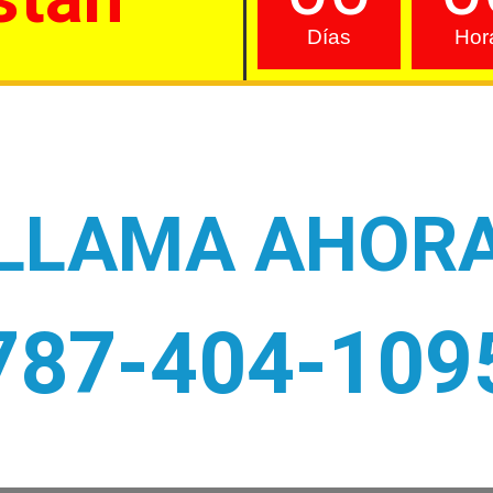
Días
Hor
¡LLAMA AHORA
787-404-109